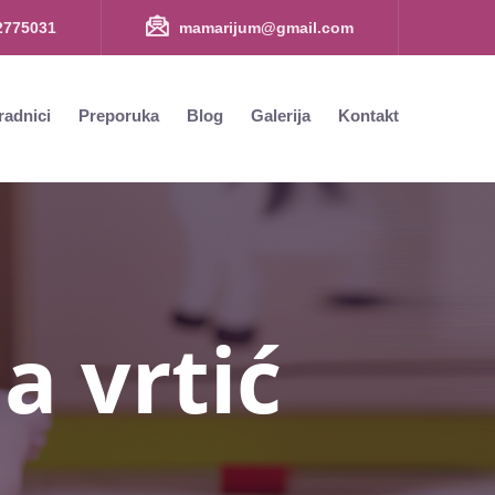
2775031
mamarijum@gmail.com​
radnici
Preporuka
Blog
Galerija
Kontakt
a vrtić