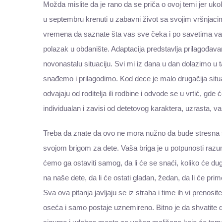
Možda mislite da je rano da se priča o ovoj temi jer uko
u septembru krenuti u zabavni život sa svojim vršnjaci
vremena da saznate šta vas sve čeka i po savetima v
polazak u obdanište. Adaptacija predstavlja prilagođav
novonastalu situaciju. Svi mi iz dana u dan dolazimo u 
snađemo i prilagodimo. Kod dece je malo drugačija situac
odvajaju od roditelja ili rodbine i odvode se u vrtić, gde
individualan i zavisi od detetovog karaktera, uzrasta, v
Treba da znate da ovo ne mora nužno da bude stresna situ
svojom brigom za dete. Vaša briga je u potpunosti razuml
ćemo ga ostaviti samog, da li će se snaći, koliko će dugo
na naše dete, da li će ostati gladan, žedan, da li će prim
Sva ova pitanja javljaju se iz straha i time ih vi prenosi
oseća i samo postaje uznemireno. Bitno je da shvatite 