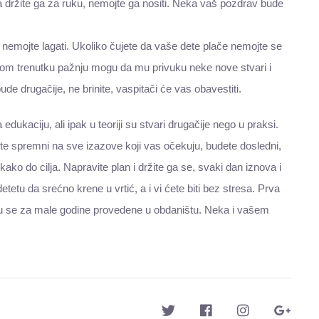
da držite ga za ruku, nemojte ga nositi. Neka vaš pozdrav bude
o nemojte lagati. Ukoliko čujete da vaše dete plače nemojte se
U tom trenutku pažnju mogu da mu privuku neke nove stvari i
de drugačije, ne brinite, vaspitači će vas obavestiti.
 edukaciju, ali ipak u teoriji su stvari drugačije nego u praksi.
ete spremni na sve izazove koji vas očekuju, budete dosledni,
 kako do cilja. Napravite plan i držite ga se, svaki dan iznova i
tetu da srećno krene u vrtić, a i vi ćete biti bez stresa. Prva
vezuju se za male godine provedene u obdaništu. Neka i vašem