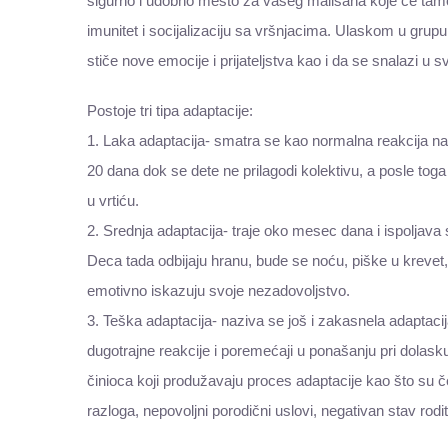
sigurno i udobno mesto za vašeg mališana koje će tamo i
imunitet i socijalizaciju sa vršnjacima. Ulaskom u grupu
stiče nove emocije i prijateljstva kao i da se snalazi 
Postoje tri tipa adaptacije:
1. Laka adaptacija- smatra se kao normalna reakcija na 
20 dana dok se dete ne prilagodi kolektivu, a posle to
u vrtiću.
2. Srednja adaptacija- traje oko mesec dana i ispoljava 
Deca tada odbijaju hranu, bude se noću, piške u krevet,
emotivno iskazuju svoje nezadovoljstvo.
3. Teška adaptacija- naziva se još i zakasnela adaptacij
dugotrajne reakcije i poremećaji u ponašanju pri dolask
činioca koji produžavaju proces adaptacije kao što su če
razloga, nepovoljni porodični uslovi, negativan stav rod