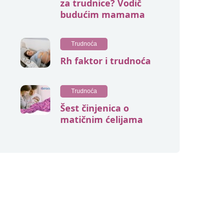
za trudnice? Vodič
budućim mamama
Trudnoća
Rh faktor i trudnoća
Trudnoća
Šest činjenica o
matičnim ćelijama