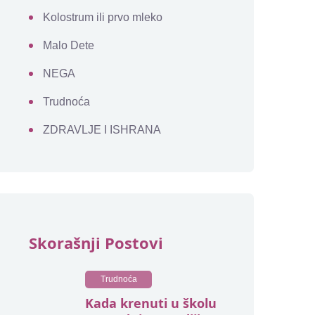
Kolostrum ili prvo mleko
Malo Dete
NEGA
Trudnoća
ZDRAVLJE I ISHRANA
Skorašnji Postovi
Trudnoća
Kada krenuti u školu