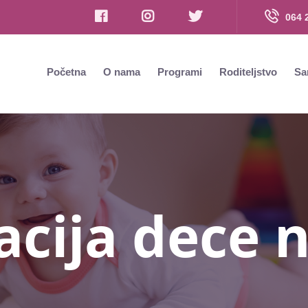
064 
Početna
O nama
Programi
Roditeljstvo
Sa
cija dece n