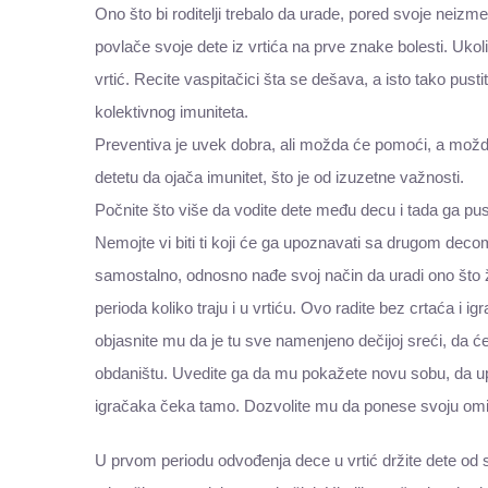
Ono što bi roditelji trebalo da urade, pored svoje neizmer
povlače svoje dete iz vrtića na prve znake bolesti. Ukoli
vrtić. Recite vaspitačici šta se dešava, a isto tako pus
kolektivnog imuniteta.
Preventiva je uvek dobra, ali možda će pomoći, a mo
detetu da ojača imunitet, što je od izuzetne važnosti.
Počnite što više da vodite dete među decu i tada ga pus
Nemojte vi biti ti koji će ga upoznavati sa drugom deco
samostalno, odnosno nađe svoj način da uradi ono što
perioda koliko traju i u vrtiću. Ovo radite bez crtaća i igr
objasnite mu da je tu sve namenjeno dečijoj sreći, da će
obdaništu. Uvedite ga da mu pokažete novu sobu, da upo
igračaka čeka tamo. Dozvolite mu da ponese svoju omil
U prvom periodu odvođenja dece u vrtić držite dete od s