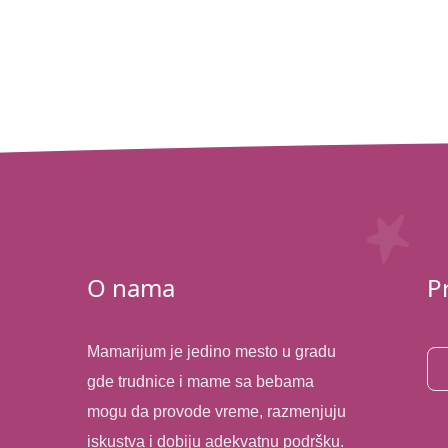
O nama
P
Mamarijum je jedino mesto u gradu
gde trudnice i mame sa bebama
mogu da provode vreme, razmenjuju
iskustva i dobiju adekvatnu podršku.