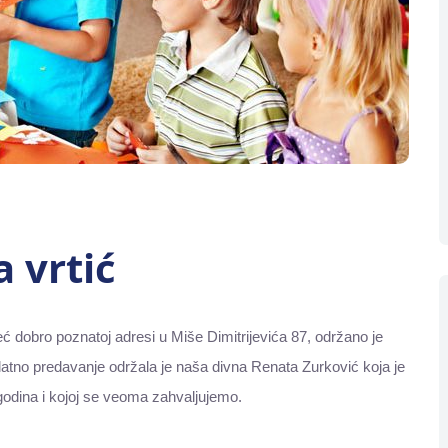
 vrtić
 dobro poznatoj adresi u Miše Dimitrijevića 87, održano je
atno predavanje održala je naša divna Renata Zurković koja je
odina i kojoj se veoma zahvaljujemo.