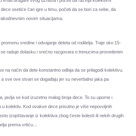
mati drugare svog uzrasta i početi da razvija kolektivni
 dece osetiće čari igre u timu, početi da se bori za sebe, da
u svakodnevnim novim situacijama.
promenu sredine i odvajanje deteta od roditelja. Traje oko 15-
ga se raduje dolasku i srećno razgovara o trenucima provedenim
se na način da dete konstantno odbija da se prilagodi kolektivu.
 a sve ove stvari se događaju jer su neverbalno jaka pa
a, javlja se kod izuzetno malog broja dece. To su uporne i
u u kolektiv. Kod ovakve dece prisutno je više nepovoljnih
sto izopštavanje iz kolektiva zbog česte bolesti ili nekih drugih
itelja prema vrtiću…