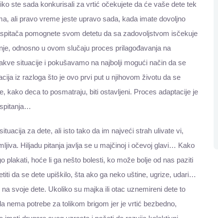
liko ste sada konkurisali za vrtić očekujete da će vaše dete tek
ma, ali pravo vreme jeste upravo sada, kada imate dovoljno
aspitača pomognete svom detetu da sa zadovoljstvom isčekuje
anje, odnosno u ovom slučaju proces prilagođavanja na
takve situacije i pokušavamo na najbolji mogući način da se
ija iz razloga što je ovo prvi put u njihovom životu da se
 će, kako deca to posmatraju, biti ostavljeni. Proces adaptacije je
aspitanja…
acija za dete, ali isto tako da im najveći strah ulivate vi,
jiva. Hiljadu pitanja javlja se u majčinoj i očevoj glavi… Kako
 plakati, hoće li ga nešto bolesti, ko može bolje od nas paziti
etiti da se dete upiškilo, šta ako ga neko uštine, ugrize, udari…
te na svoje dete. Ukoliko su majka ili otac uznemireni dete to
da nema potrebe za tolikom brigom jer je vrtić bezbedno,