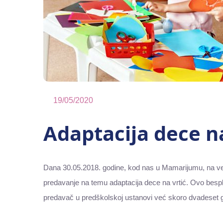
19/05/2020
Adaptacija dece na
Dana 30.05.2018. godine, kod nas u Mamarijumu, na već
predavanje na temu adaptacija dece na vrtić. Ovo bespl
predavač u predškolskoj ustanovi već skoro dvadeset g