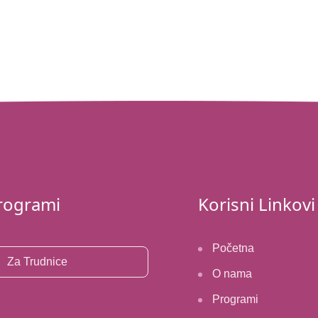
rogrami
Korisni Linkovi
Početna
Za Trudnice
O nama
Programi