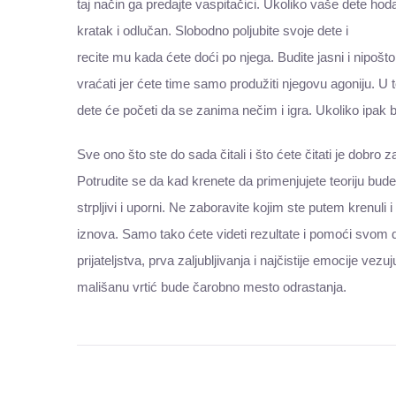
taj način ga predajte vaspitačici. Ukoliko vaše dete ho
kratak i odlučan. Slobodno poljubite svoje dete i
recite mu kada ćete doći po njega. Budite jasni i nipošt
vraćati jer ćete time samo produžiti njegovu agoniju. 
dete će početi da se zanima nečim i igra. Ukoliko ipak bu
Sve ono što ste do sada čitali i što ćete čitati je dobro za
Potrudite se da kad krenete da primenjujete teoriju bud
strpljivi i uporni. Ne zaboravite kojim ste putem krenuli i
iznova. Samo tako ćete videti rezultate i pomoći svom de
prijateljstva, prva zaljubljivanja i najčistije emocije 
mališanu vrtić bude čarobno mesto odrastanja.