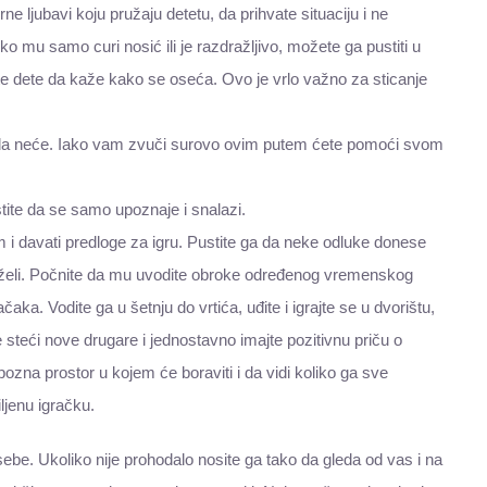
ne ljubavi koju pružaju detetu, da prihvate situaciju i ne
ko mu samo curi nosić ili je razdražljivo, možete ga pustiti u
tite dete da kaže kako se oseća. Ovo je vrlo važno za sticanje
žda neće. Iako vam zvuči surovo ovim putem ćete pomoći svom
tite da se samo upoznaje i snalazi.
m i davati predloge za igru. Pustite ga da neke odluke donese
 želi. Počnite da mu uvodite obroke određenog vremenskog
ačaka. Vodite ga u šetnju do vrtića, uđite i igrajte se u dvorištu,
 steći nove drugare i jednostavno imajte pozitivnu priču o
zna prostor u kojem će boraviti i da vidi koliko ga sve
jenu igračku.
ebe. Ukoliko nije prohodalo nosite ga tako da gleda od vas i na