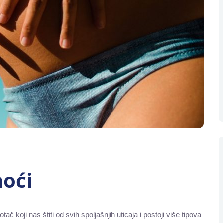
noći
č koji nas štiti od svih spoljašnjih uticaja i postoji više tipova