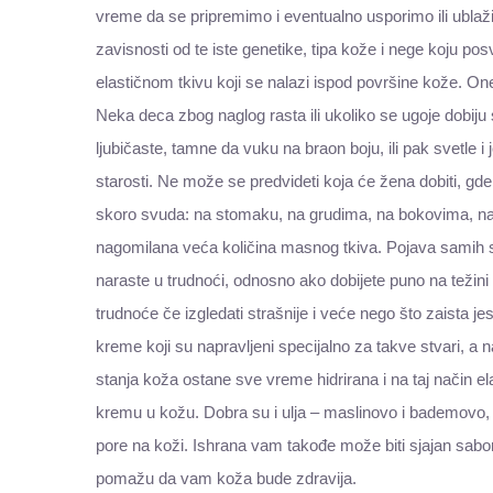
vreme da se pripremimo i eventualno usporimo ili ublažimo
zavisnosti od te iste genetike, tipa kože i nege koju p
elastičnom tkivu koji se nalazi ispod površine kože. One su
Neka deca zbog naglog rasta ili ukoliko se ugoje dobij
ljubičaste, tamne da vuku na braon boju, ili pak svetle i 
starosti. Ne može se predvideti koja će žena dobiti, gde ć
skoro svuda: na stomaku, na grudima, na bokovima, na
nagomilana veća količina masnog tkiva. Pojava samih s
naraste u trudnoći, odnosno ako dobijete puno na težini
trudnoće če izgledati strašnije i veće nego što zaista j
kreme koji su napravljeni specijalno za takve stvari, 
stanja koža ostane sve vreme hidrirana i na taj način e
kremu u kožu. Dobra su i ulja – maslinovo i bademovo, k
pore na koži. Ishrana vam takođe može biti sjajan sabora
pomažu da vam koža bude zdravija.