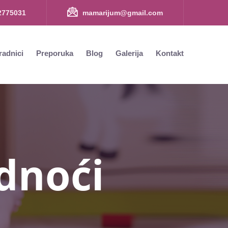
2775031
mamarijum@gmail.com​
radnici
Preporuka
Blog
Galerija
Kontakt
dnoći