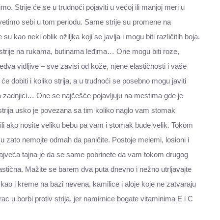
. Strije će se u trudnoći pojaviti u većoj ili manjoj meri u
osvetimo sebi u tom periodu. Same strije su promene na
 kao neki oblik ožiljka koji se javlja i mogu biti različitih boja.
u strije na rukama, butinama leđima… One mogu biti roze,
jedva vidljive – sve zavisi od kože, njene elastičnosti i vaše
e dobiti i koliko strija, a u trudnoći se posebno mogu javiti
 zadnjici… One se najčešće pojavljuju na mestima gde je
trija usko je povezana sa tim koliko naglo vam stomak
 ili ako nosite veliku bebu pa vam i stomak bude velik. Tokom
esu zato nemojte odmah da paničite. Postoje melemi, losioni i
a najveća tajna je da se same pobrinete da vam tokom drugog
lastična. Mažite se barem dva puta dnevno i nežno utrljavajte
ao i kreme na bazi nevena, kamilice i aloje koje ne zatvaraju
c u borbi protiv strija, jer namirnice bogate vitaminima E i C