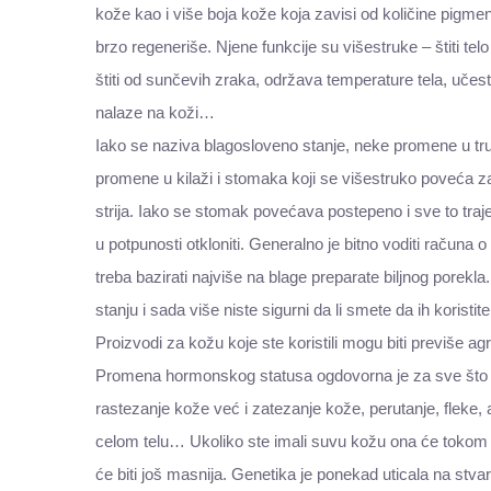
kože kao i više boja kože koja zavisi od količine pigm
brzo regeneriše. Njene funkcije su višestruke – štiti te
štiti od sunčevih zraka, održava temperature tela, učest
nalaze na koži…
Iako se naziva blagosloveno stanje, neke promene u tru
promene u kilaži i stomaka koji se višestruko poveća z
strija. Iako se stomak povećava postepeno i sve to tra
u potpunosti otkloniti. Generalno je bitno voditi računa o l
treba bazirati najviše na blage preparate biljnog porekla
stanju i sada više niste sigurni da li smete da ih koristit
Proizvodi za kožu koje ste koristili mogu biti previše ag
Promena hormonskog statusa ogdovorna je za sve što 
rastezanje kože već i zatezanje kože, perutanje, fleke, ak
celom telu… Ukoliko ste imali suvu kožu ona će tokom d
će biti još masnija. Genetika je ponekad uticala na st