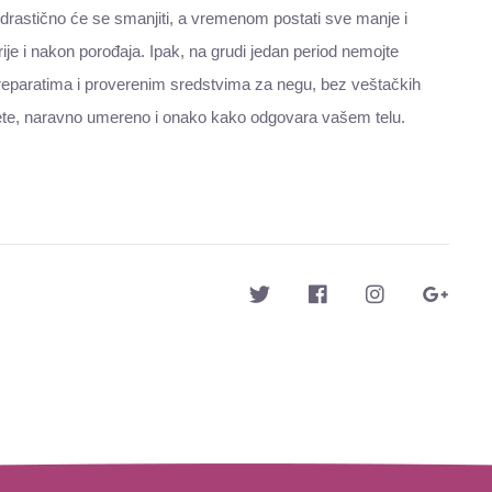
 drastično će se smanjiti, a vremenom postati sve manje i
strije i nakon porođaja. Ipak, na grudi jedan period nemojte
 preparatima i proverenim sredstvima za negu, bez veštačkih
ožete, naravno umereno i onako kako odgovara vašem telu.