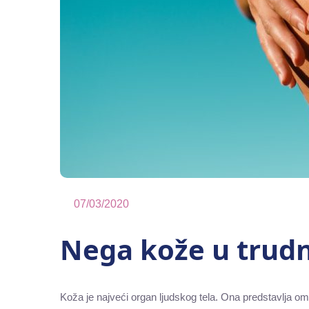
07/03/2020
Nega kože u trud
Koža je najveći organ ljudskog tela. Ona predstavlja omota