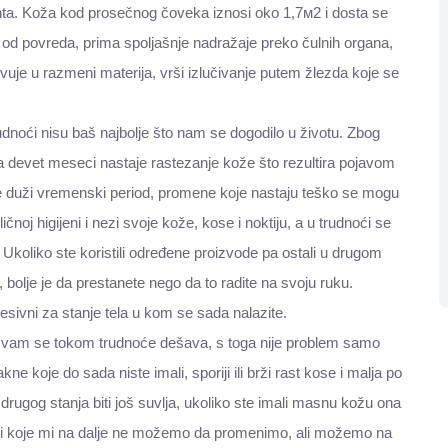
enta. Koža kod prosečnog čoveka iznosi oko 1,7м2 i dosta se
lo od povreda, prima spoljašnje nadražaje preko čulnih organa,
vuje u razmeni materija, vrši izlučivanje putem žlezda koje se
dnoći nisu baš najbolje što nam se dogodilo u životu. Zbog
a devet meseci nastaje rastezanje kože što rezultira pojavom
je duži vremenski period, promene koje nastaju teško se mogu
ičnoj higijeni i nezi svoje kože, kose i noktiju, a u trudnoći se
. Ukoliko ste koristili određene proizvode pa ostali u drugom
e, bolje je da prestanete nego da to radite na svoju ruku.
resivni za stanje tela u kom se sada nalazite.
vam se tokom trudnoće dešava, s toga nije problem samo
ne koje do sada niste imali, sporiji ili brži rast kose i malja po
rugog stanja biti još suvlja, ukoliko ste imali masnu kožu ona
vari koje mi na dalje ne možemo da promenimo, ali možemo na