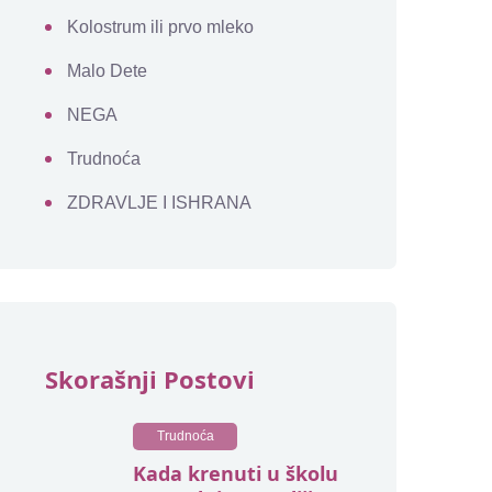
Kolostrum ili prvo mleko
Malo Dete
NEGA
Trudnoća
ZDRAVLJE I ISHRANA
Skorašnji Postovi
Trudnoća
Kada krenuti u školu