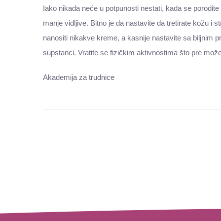
Iako nikada neće u potpunosti nestati, kada se porodite
manje vidljive. Bitno je da nastavite da tretirate kožu i 
nanositi nikakve kreme, a kasnije nastavite sa biljnim
supstanci. Vratite se fizičkim aktivnostima što pre m
Akademija za trudnice