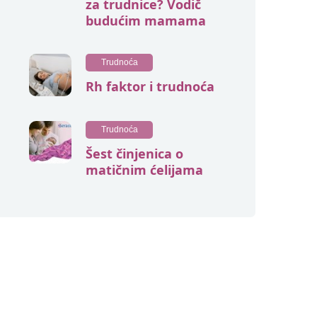
za trudnice? Vodič
budućim mamama
Trudnoća
Rh faktor i trudnoća
Trudnoća
Šest činjenica o
matičnim ćelijama