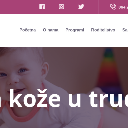
064 
Početna
O nama
Programi
Roditeljstvo
Sa
 kože u tru