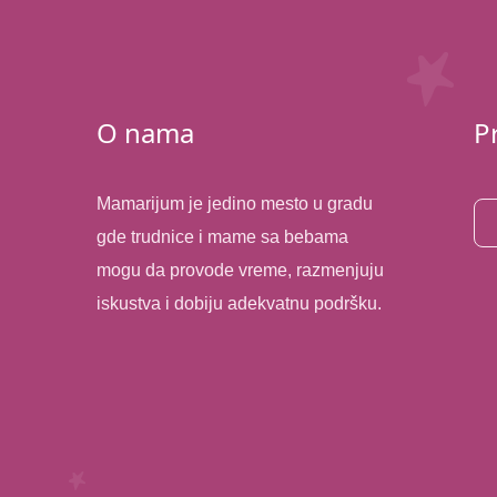
O nama
P
Mamarijum je jedino mesto u gradu
gde trudnice i mame sa bebama
mogu da provode vreme, razmenjuju
iskustva i dobiju adekvatnu podršku.