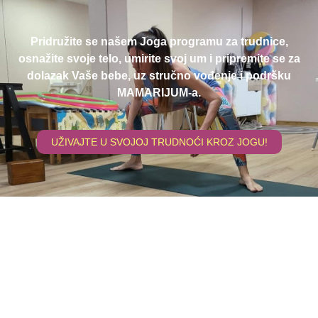
Pridružite se našem Joga programu za trudnice,
osnažite svoje telo, umirite svoj um i pripremite se za
dolazak Vaše bebe, uz stručno vođenje i podršku
MAMARIJUM-a.
UŽIVAJTE U SVOJOJ TRUDNOĆI KROZ JOGU!