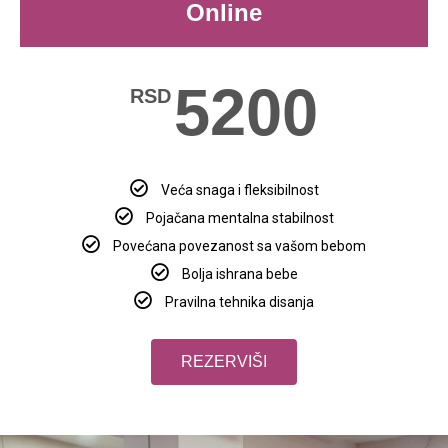
Online
5200
RSD
Veća snaga i fleksibilnost
Pojačana mentalna stabilnost
Povećana povezanost sa vašom bebom
Bolja ishrana bebe
Pravilna tehnika disanja
REZERVIŠI