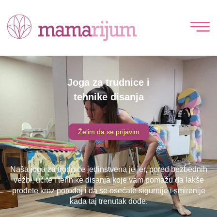
Joga za trudnice i
tehnike disanja
Želim da se prijavim
Naša joga za trudnice jedinstvena je jer, pored bezbednih
vežbi, učite i tehnike disanja koje vam pomažu da lakše
prođete kroz porođaj i da se osećate sigurnije i smirenije
kada taj trenutak dođe.