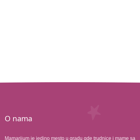
O nama
Mamarijum je jedino mesto u gradu gde trudnice i mame sa