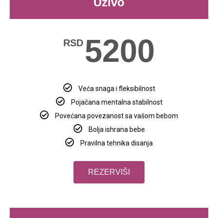
Uživo
5200
RSD
Veća snaga i fleksibilnost
Pojačana mentalna stabilnost
Povećana povezanost sa vašom bebom
Bolja ishrana bebe
Pravilna tehnika disanja
REZERVIŠI