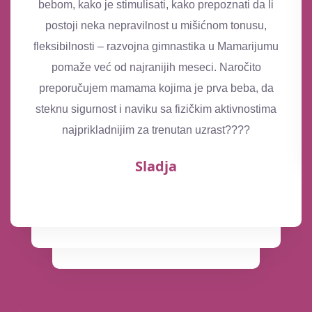
bebom, kako je stimulisati, kako prepoznati da li
postoji neka nepravilnost u mišićnom tonusu,
fleksibilnosti – razvojna gimnastika u Mamarijumu
pomaže već od najranijih meseci. Naročito
preporučujem mamama kojima je prva beba, da
steknu sigurnost i naviku sa fizičkim aktivnostima
najprikladnijim za trenutan uzrast????
Sladja