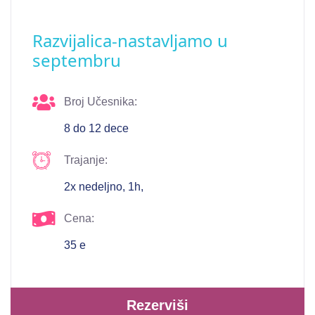
Razvijalica-nastavljamo u
septembru
Broj Učesnika:
8 do 12 dece
Trajanje:
2x nedeljno, 1h,
Cena:
35 e
Rezerviši