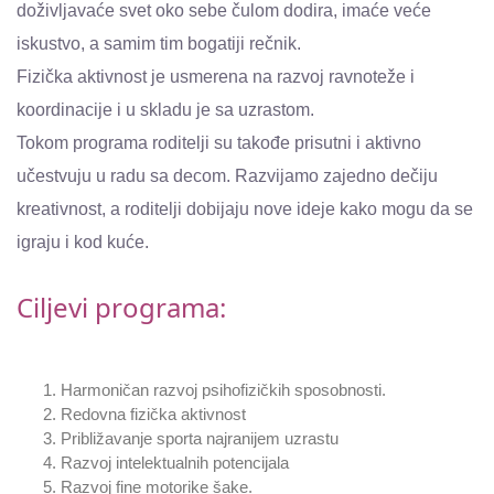
doživljavaće svet oko sebe čulom dodira, imaće veće
iskustvo, a samim tim bogatiji rečnik.
Fizička aktivnost je usmerena na razvoj ravnoteže i
koordinacije i u skladu je sa uzrastom.
Tokom programa roditelji su takođe prisutni i aktivno
učestvuju u radu sa decom. Razvijamo zajedno dečiju
kreativnost, a roditelji dobijaju nove ideje kako mogu da se
igraju i kod kuće.
Ciljevi programa:
Harmoničan razvoj psihofizičkih sposobnosti.
Redovna fizička aktivnost
Približavanje sporta najranijem uzrastu
Razvoj intelektualnih potencijala
Razvoj fine motorike šake.