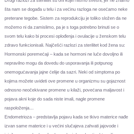
Drugi razlozi za sterilitet su oni kojih nismo svesni, jer ne znamo
šta nam se događa u telu i za većinu razloga ne osećamo neke
preterane tegobe. Sistem za reprodukciju je toliko složen da ne
možemo ni da zamislimo, pa je s toga potrebno brinuti se o
svom telu kako bi procesi oplođenja i ovulacije u ženskom telu
zdravo funkcionisali. Najčešći razlozi za sterilitet kod žena su:
Hormonski poremećaji – kada se hormoni ne luče dovoljno ili
nepravilno mogu da dovedu do usporavanja ili potpunog
onemogućavanja jajne ćelije da sazri. Neki od simptoma po
kojima možete uvideti ove promene u organizmu su gojaznost
odnosno neočekivane promene u kilaži, povećana maljavost i
pojava akni koje do sada niste imali, nagle promene
raspoloženja…
Endometrioza – predstavlja pojavu kada se tkivo materice nađe
izvan same materice i u većini slučajeva zahvati jajovode i