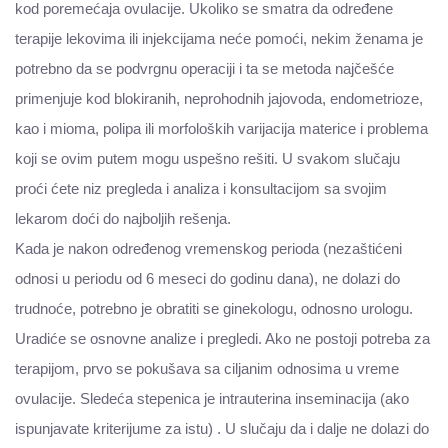
kod poremećaja ovulacije. Ukoliko se smatra da određene
terapije lekovima ili injekcijama neće pomoći, nekim ženama je
potrebno da se podvrgnu operaciji i ta se metoda najčešće
primenjuje kod blokiranih, neprohodnih jajovoda, endometrioze,
kao i mioma, polipa ili morfoloških varijacija materice i problema
koji se ovim putem mogu uspešno rešiti. U svakom slučaju
proći ćete niz pregleda i analiza i konsultacijom sa svojim
lekarom doći do najboljih rešenja.
Kada je nakon određenog vremenskog perioda (nezaštićeni
odnosi u periodu od 6 meseci do godinu dana), ne dolazi do
trudnoće, potrebno je obratiti se ginekologu, odnosno urologu.
Uradiće se osnovne analize i pregledi. Ako ne postoji potreba za
terapijom, prvo se pokušava sa ciljanim odnosima u vreme
ovulacije. Sledeća stepenica je intrauterina inseminacija (ako
ispunjavate kriterijume za istu) . U slučaju da i dalje ne dolazi do