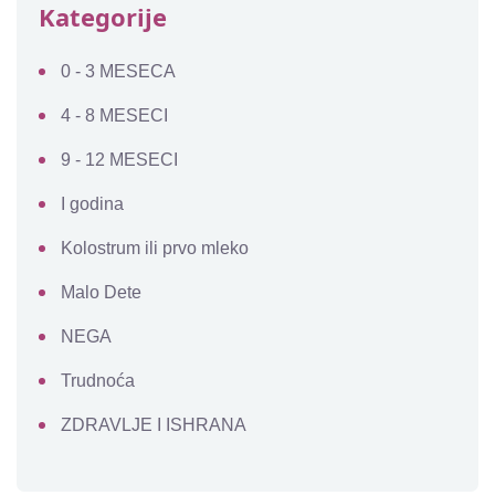
Kategorije
0 - 3 MESECA
4 - 8 MESECI
9 - 12 MESECI
I godina
Kolostrum ili prvo mleko
Malo Dete
NEGA
Trudnoća
ZDRAVLJE I ISHRANA