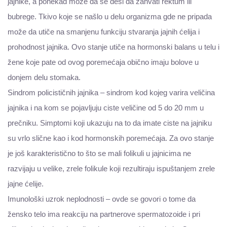
jajnike, a ponekad može da se desi da zahvati rektum ili
bubrege. Tkivo koje se našlo u delu organizma gde ne pripada
može da utiče na smanjenu funkciju stvaranja jajnih ćelija i
prohodnost jajnika. Ovo stanje utiče na hormonski balans u telu i
žene koje pate od ovog poremećaja obično imaju bolove u
donjem delu stomaka.
Sindrom policističnih jajnika – sindrom kod kojeg varira veličina
jajnika i na kom se pojavljuju ciste veličine od 5 do 20 mm u
prečniku. Simptomi koji ukazuju na to da imate ciste na jajniku
su vrlo slične kao i kod hormonskih poremećaja. Za ovo stanje
je još karakteristično to što se mali folikuli u jajnicima ne
razvijaju u velike, zrele folikule koji rezultiraju ispuštanjem zrele
jajne ćelije.
Imunološki uzrok neplodnosti – ovde se govori o tome da
žensko telo ima reakciju na partnerove spermatozoide i pri