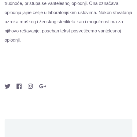
trudnoće, pristupa se vantelesnoj oplodnji. Ona označava
oplodnju jajne ćelije u laboratorijskim uslovima. Nakon shvatanja
uzroka muškog i ženskog steriliteta kao i mogućnostima za
njihovo rešavanje, poseban tekst posvetićemo vantelesnoj
oplodnji.