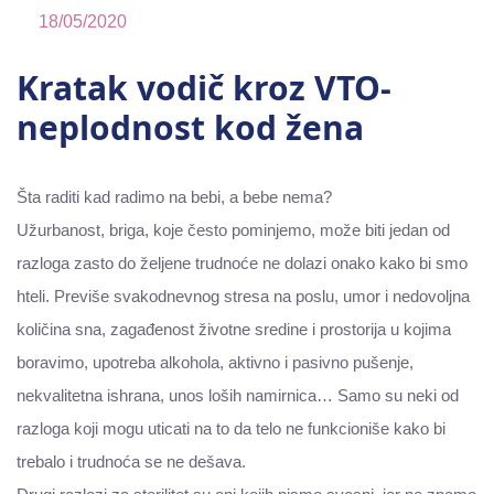
18/05/2020
Kratak vodič kroz VTO-
neplodnost kod žena
Šta raditi kad radimo na bebi, a bebe nema?
Užurbanost, briga, koje često pominjemo, može biti jedan od
razloga zasto do željene trudnoće ne dolazi onako kako bi smo
hteli. Previše svakodnevnog stresa na poslu, umor i nedovoljna
količina sna, zagađenost životne sredine i prostorija u kojima
boravimo, upotreba alkohola, aktivno i pasivno pušenje,
nekvalitetna ishrana, unos loših namirnica… Samo su neki od
razloga koji mogu uticati na to da telo ne funkcioniše kako bi
trebalo i trudnoća se ne dešava.