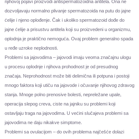
njihovoj pojavi proizvodi antispermatozoidna antitela. Ona ne
dozvoljavaju normalno plivanje spermatozoida na putu do jajne
ćelije i njeno oplođenje. Čak i ukoliko spermatozoid dođe do
jajne ćelije a prisustvu antitela koji su proizvedeni u organizmu,
oplodnja je praktično nemoguća. Ovaj problem generalno spada
u ređe uzroke neplodnosti.
Problemi sa jajovodima – jajovodi imaju veoma značajnu ulogu
u procesu oplodnje i njihova prohodnost je od presudnog
značaja. Neprohodnost može biti delimična ili potpuna i postoji
mnogo faktora koji utiču na jajovode i očuvanje njihovog zdravog
stanja. Mnoge polno prenosive bolesti, nepreležane upale,
operacija slepog creva, ciste na jajniku su problemi koji
ostavljaju traga na jajovodima. U većini slučajeva problemi sa
jajovodima ne daju nikakve simptome.
Problemi sa ovulacijom – do ovih problema najčešće dolazi