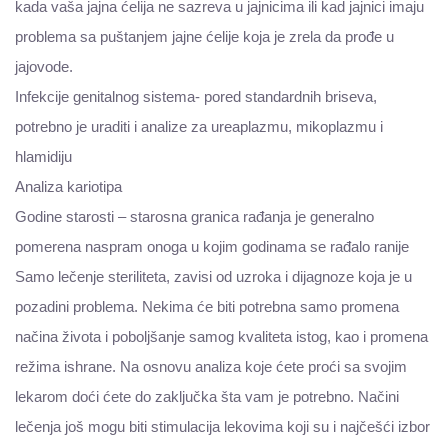
kada vaša jajna ćelija ne sazreva u jajnicima ili kad jajnici imaju
problema sa puštanjem jajne ćelije koja je zrela da prođe u
jajovode.
Infekcije genitalnog sistema- pored standardnih briseva,
potrebno je uraditi i analize za ureaplazmu, mikoplazmu i
hlamidiju
​Analiza kariotipa
Godine starosti – starosna granica rađanja je generalno
pomerena naspram onoga u kojim godinama se rađalo ranije
Samo lečenje steriliteta, zavisi od uzroka i dijagnoze koja je u
pozadini problema. Nekima će biti potrebna samo promena
načina života i poboljšanje samog kvaliteta istog, kao i promena
režima ishrane. Na osnovu analiza koje ćete proći sa svojim
lekarom doći ćete do zaključka šta vam je potrebno. Načini
lečenja još mogu biti stimulacija lekovima koji su i najčešći izbor