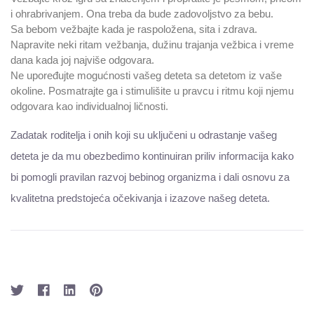
i ohrabrivanjem. Ona treba da bude zadovoljstvo za bebu.
Sa bebom vežbajte kada je raspoložena, sita i zdrava.
Napravite neki ritam vežbanja, dužinu trajanja vežbica i vreme
dana kada joj najviše odgovara.
Ne upoređujte mogućnosti vašeg deteta sa detetom iz vaše
okoline. Posmatrajte ga i stimulišite u pravcu i ritmu koji njemu
odgovara kao individualnoj ličnosti.
Zadatak roditelja i onih koji su uključeni u odrastanje vašeg
deteta je da mu obezbedimo kontinuiran priliv informacija kako
bi pomogli pravilan razvoj bebinog organizma i dali osnovu za
kvalitetna predstojeća očekivanja i izazove našeg deteta.