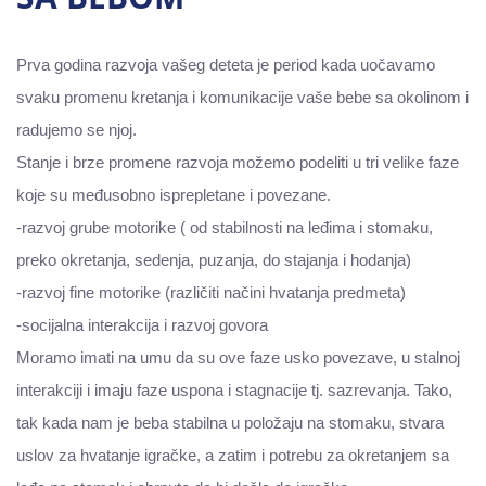
Prva godina razvoja vašeg deteta je period kada uočavamo
svaku promenu kretanja i komunikacije vaše bebe sa okolinom i
radujemo se njoj.
Stanje i brze promene razvoja možemo podeliti u tri velike faze
koje su međusobno isprepletane i povezane.
-razvoj grube motorike ( od stabilnosti na leđima i stomaku,
preko okretanja, sedenja, puzanja, do stajanja i hodanja)
-razvoj fine motorike (različiti načini hvatanja predmeta)
-socijalna interakcija i razvoj govora
Moramo imati na umu da su ove faze usko povezave, u stalnoj
interakciji i imaju faze uspona i stagnacije tj. sazrevanja. Tako,
tak kada nam je beba stabilna u položaju na stomaku, stvara
uslov za hvatanje igračke, a zatim i potrebu za okretanjem sa