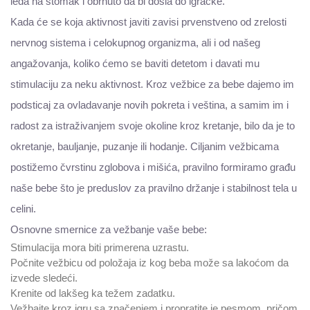
leđa na stomak i obrnuto da bi došla do igračke.
Kada će se koja aktivnost javiti zavisi prvenstveno od zrelosti
nervnog sistema i celokupnog organizma, ali i od našeg
angažovanja, koliko ćemo se baviti detetom i davati mu
stimulaciju za neku aktivnost. Kroz vežbice za bebe dajemo im
podsticaj za ovladavanje novih pokreta i veština, a samim im i
radost za istraživanjem svoje okoline kroz kretanje, bilo da je to
okretanje, bauljanje, puzanje ili hodanje. Ciljanim vežbicama
postižemo čvrstinu zglobova i mišića, pravilno formiramo građu
naše bebe što je preduslov za pravilno držanje i stabilnost tela u
celini.
Osnovne smernice za vežbanje vaše bebe:
Stimulacija mora biti primerena uzrastu.
Počnite vežbicu od položaja iz kog beba može sa lakoćom da
izvede sledeći.
Krenite od lakšeg ka težem zadatku.
Vežbajte kroz igru sa značenjem i propratite je pesmom, pričom