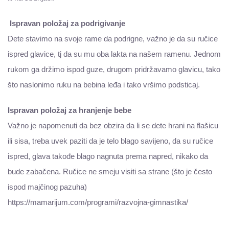
Ispravan položaj za podrigivanje
Dete stavimo na svoje rame da podrigne, važno je da su ručice
ispred glavice, tj da su mu oba lakta na našem ramenu. Jednom
rukom ga držimo ispod guze, drugom pridržavamo glavicu, tako
što naslonimo ruku na bebina leđa i tako vršimo podsticaj.
Ispravan položaj za hranjenje bebe
Važno je napomenuti da bez obzira da li se dete hrani na flašicu
ili sisa, treba uvek paziti da je telo blago savijeno, da su ručice
ispred, glava takođe blago nagnuta prema napred, nikako da
bude zabačena. Ručice ne smeju visiti sa strane (što je često
ispod majčinog pazuha)
https://mamarijum.com/programi/razvojna-gimnastika/