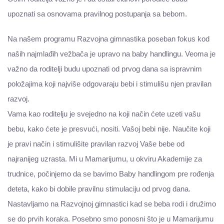
upoznati sa osnovama pravilnog postupanja sa bebom.
Na našem programu Razvojna gimnastika poseban fokus kod
naših najmlađih vežbača je upravo na baby handlingu. Veoma je
važno da roditelji budu upoznati od prvog dana sa ispravnim
položajima koji najviše odgovaraju bebi i stimulišu njen pravilan
razvoj.
Vama kao roditelju je svejedno na koji način ćete uzeti vašu
bebu, kako ćete je presvući, nositi. Vašoj bebi nije. Naučite koji
je pravi način i stimulišite pravilan razvoj Vaše bebe od
najranijeg uzrasta. Mi u Mamarijumu, u okviru
Akademije za
trudnice
, počinjemo da se bavimo Baby handlingom pre rođenja
deteta, kako bi dobile pravilnu stimulaciju od prvog dana.
Nastavljamo na Razvojnoj gimnastici kad se beba rodi i družimo
se do prvih koraka. Posebno smo ponosni što je u Mamarijumu