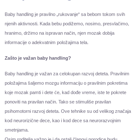
Baby handling je pravilno „rukovanje“ sa bebom tokom svih
njenih aktivnosti. Kada bebu podižemo, nosimo, presvlačimo,
hranimo, držimo na ispravan način, njen mozak dobija
informacije o adekvatnim položajima tela.
Zašto je važan baby handling?
Baby handling je važan za celokupan razvoj deteta. Pravilnim
položajima šaljemo mozgu informaciju o pravilnim pokretima
koje mozak pamti i dete će, kad dođe vreme, iste te pokrete
ponoviti na pravilan način. Tako se stimuliše pravilan
psihomotorni razvoj deteta. Ove tehnike su od velikog značaja
kod neurorizične dece, kao i kod dece sa neurorazvojnim
smetnjama.
Osim roditelja važno je i da ostali članovi porodice budu