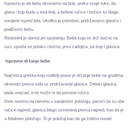
Ispravno je da bebu okrenemo na bok, preko svoje ruke, da
glava i trup budu u istoj liniji, a bebine ručice i nožice su blago
savijene ispred tela. Ukoliko je potrebno, pridržavamo glavicu i
podižemo bebu.
Redosled je obrnut pri spuštanju. Beba koja se drži bočno na
ruci, spušta se polako i bočno, prvo zadnjica, pa trup i glavica.
Ispravno držanje bebe
Najčešća greška koju roditelji prave je držanje bebe na grudima,
okrenuto prema sebi uz pridržavanje glavice. Detetu glavica
pada unazad, a ne može ni da pomera ručice.
Dete nosimo na ramenu u savijenom položaju, pazeći da su obe
ručice napred, glavica blago usmerena prema napred, kao da je
u fetalnom položaju. To je položaj kao da ga želimo nunati.