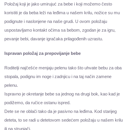
Položaj koji je jako umirujuć za bebe i koji možemo često
koristiti je da beba leži na leđima u našem krilu, nožice su mu
podignute i naslonjene na naše grudi. U ovom položaju
uspostavljamo kontakt očima sa bebom, zgodan je za igru,
pevanje bebi, davanje igračaka prilagođenih uzrastu.
Ispravan položaj za prepovijanje bebe
Roditelji najčešće menjaju pelenu tako što uhvate bebu za oba
stopala, podignu im noge i zadnjicu i na taj način zamene
pelenu.
Ispravno je okretanje bebe sa jednog na drugi bok, kao kad je
podižemo, da ručice ostanu ispred.
Dete se ne oblači tako da je pasivno na leđima. Kod starijeg
deteta, to se radi u detetovom sedećem položaju u našem krilu
ili na strunjači.